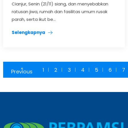
Cianjur, Senin (21/11) siang, dan menyebabkan
ratusan jiwa, rumah dan fasilitas umum rusak
parah, serta ikut be...
Selengkapnya
«
1
2
3
4
5
6
7
Previous