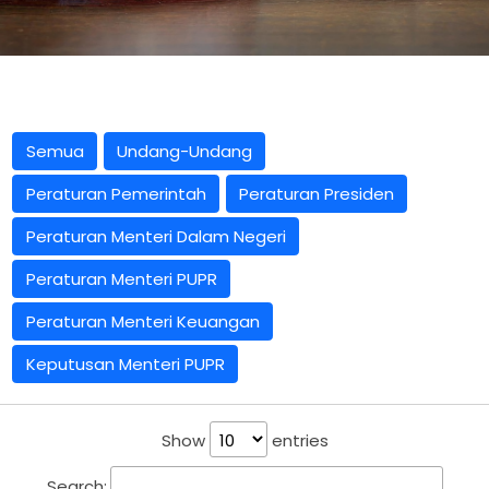
Semua
Undang-Undang
Peraturan Pemerintah
Peraturan Presiden
Peraturan Menteri Dalam Negeri
Peraturan Menteri PUPR
Peraturan Menteri Keuangan
Keputusan Menteri PUPR
Show
entries
Search: