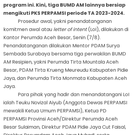
program
ini.
Kini,
tiga BUMD AM lainnya bersiap
mengikuti PKS PERPAMSI periode TA 2023-2024.
Prosedur awal
,
yakni penandatanganan
komitmen awal atau
l
etter of
i
ntent
(
LoI
)
,
dilakukan di
Kantor Perumda Aceh Besar, Senin (7/8).
Penandatanganan dilakukan Mentor PDAM Surya
Sembada Surabaya bersama tiga perwakilan BUMD
AM Resipien, yakni Perumda Tirta Mountala Aceh
Besar, PDAM Tirta Krueng Meureudu Kabupaten Pidie
Jaya, dan Perumda Tirta Monmata Kabupaten Aceh
Jaya.
Para pihak yang hadir dan
menandatangani
Lo
I
ialah
Teuku Novizal Aiyub (Anggota Dewas PERPAMSI
mewakili Ketua Umum PERPAMSI), Ketua PD
PERPAMSI Provinsi Aceh/Direktur Perumda Aceh
Besar Sulaiman, Direktur PDAM Pidie Jaya Cut Faisal,