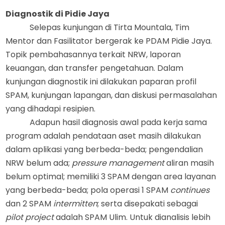
Diagnostik di Pidie Jaya
Selepas kunjungan di Tirta Mountala, Tim
Mentor dan Fasilitator bergerak ke P
DAM
Pidie Jaya.
Topik pembahasan
nya
terkait NRW, laporan
keuangan
,
dan transfer
pengetahuan
. Dalam
kunjungan diagnostik ini dilakukan paparan profil
SPAM, kunjungan lapangan
,
dan diskusi permasalahan
yang dihadapi resipien.
Adapun hasil diagnosis awal pada kerja sama
program
adalah
p
endataan aset masih dilakukan
dalam aplikasi yang berbeda-beda;
p
engendalian
NRW belum ada;
p
ressure management
aliran masih
belum optimal;
m
emiliki 3 SPAM dengan area layanan
yang berbeda-beda;
p
ola operasi 1 SPAM
continues
dan 2 SPAM
intermitten
;
serta d
isepakati sebagai
pilot project
adalah SPAM Ulim. Untuk dianalis
is
lebih