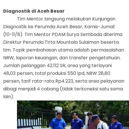
Diagnostik di Aceh Besar
Tim Mentor langsung melakukan Kunjungan
Diagnostik ke Perumda
Aceh Besar
, Kamis-Jumat
(10-11/8). Tim Mentor PDAM Surya Sembada
diterima
Direktur Perumda Tirta Mountala Sulaiman
beserta
tim
.
Topik pembahasan utama
adalah
permasalahan
NRW, laporan keuangan
,
dan transfer
pengetahuan
.
Jumlah pelanggan 42.112 SR, area yang terlayani
48,03 persen, total produksi 550 lpd, NRW 28,80
persen, tarif rata-rata Rp4.223, serta area pelayanan
dibagi menjadi 4 cabang (tidak terkoneksi satu sama
lain).