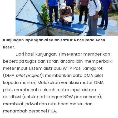
Kunjungan lapangan di salah satu IPA Perumda Aceh
Besar.
Dari hasil kunjungan, Tim Mentor memberikan
beberapa tugas dan saran
,
antara lain:
m
emperbaiki
meter input sistem distribusi WTP Pasi Lamgarot
(DMA
pilot project
);
m
emberikan data DMA pilot
kepada mentor; Melakukan verifikasi meter DMA
pilot;
membenahi
seluruh meter input sistem
distribusi (untuk perhitungan NRW perusahaan);
membuat
jadwal dan rute baca meter; dan
menambah
person
e
l PKA.