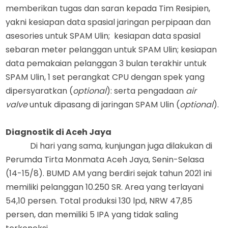
memberikan tugas dan saran kepada
T
im Resipien
,
yakni
k
esiapan data spasial jaringan perpipaan dan
asesories untuk SPAM Ulin;
k
esiapan data spasial
sebaran meter pelanggan untuk SPAM Ulin;
k
esiapan
data pemakaian pelanggan 3 bulan terakhir untuk
SPAM Ulin
,
1 set perangkat CPU dengan spek yang
dipersyaratkan (
optional
)
:
serta p
engadaan
air
valve
untuk dipasang di jaringan SPAM Ulin (
optional
).
Diagnostik di Aceh Jaya
Di hari yang sama, kunjungan juga dilakukan di
Perumda Tirta Monmata Aceh Jaya, Senin-Selasa
(14-15/8). BUMD AM yang berdiri sejak tahun 2021
ini
memiliki pelanggan 10.250 SR
.
A
rea yang terlayani
54,10 persen
.
T
otal produksi 130 lpd
,
NRW 47,85
persen
, dan
memiliki 5 IPA yang tidak saling