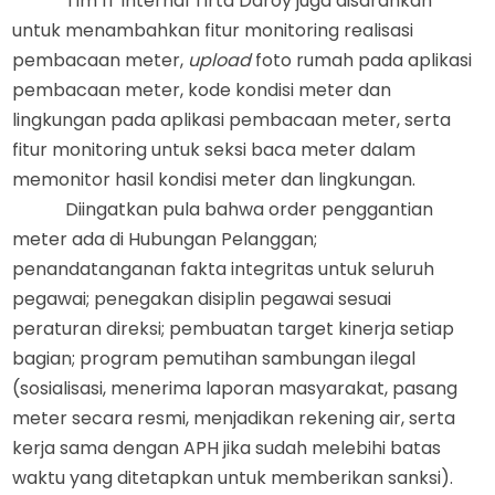
Tim IT internal Tirta Daroy juga disarankan
untuk menambahkan fitur monitoring realisasi
pembacaan meter,
upload
foto rumah pada aplikasi
pembacaan meter, kode kondisi meter dan
lingkungan pada aplikasi pembacaan meter,
serta
fitur monitoring untuk seksi baca meter dalam
memonitor hasil kondisi meter dan lingkungan.
Diingatkan pula bahwa order penggantian
meter ada di Hubungan Pelanggan;
p
enandatanganan
f
akta
i
ntegritas untuk seluruh
pegawai;
p
enegakan disiplin pegawai sesuai
p
eraturan
d
ireksi;
p
embuatan target kinerja setiap
bagian;
p
rogram pemutihan sambungan ilegal
(sosialisasi, menerima laporan masyarakat, pasang
meter secara resmi, menjadikan rekening air, serta
kerja sama dengan APH jika sudah melebihi batas
waktu yang ditetapkan untuk memberikan sanksi).