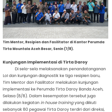
Tim Mentor, Resipien dan Fasilitator di Kantor Perumda
Tirta Mountala Aceh Besar, Senin (7/8).
Kunjungan Implementasi di Tirta Daroy
Di sela-sela melaksanakan penandatanganan
Lo
I
dan kunjungan diagnostik ke tiga
r
esipien baru,
T
im Mentor
dan
Fasilitator melakukan kunjungan
implementasi ke Perumda Tirta Daroy Banda Aceh,
Selasa (8/8).
Dalam kesempatan tersebut juga
dilakukan kegiatan
i
n
h
ouse
t
raining
yang diikuti
sebanyak 80 pegawai Tirta Daroy terdiri dari direksi,