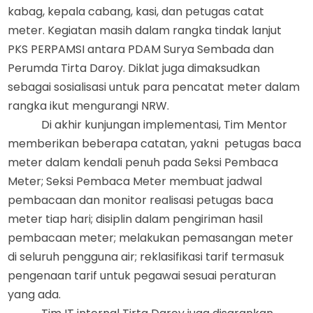
kabag, kepala cabang, kasi
,
dan petugas catat
meter. Kegiatan masih dalam rangka tindak lanjut
PKS PERPAMSI antara PDAM Surya Sembada
dan
Perumda Tirta Daroy. Diklat juga dimaksudkan
sebagai sosialisasi untuk para pencatat meter dalam
rangka ikut mengurangi NRW.
Di akhir kunjungan implementasi,
T
im Mentor
memberikan beberapa catatan
, yakni
p
etugas baca
meter dalam kendali penuh pada Seksi Pembaca
Meter; Seksi Pembaca Meter membuat jadwal
pembacaan dan monitor realisasi petugas baca
meter tiap hari;
d
isiplin dalam pengiriman hasil
pembacaan meter;
m
elakukan pemasangan meter
di seluruh pengguna air;
r
eklasifikasi tarif termasuk
pengenaan tarif untuk pegawai sesuai
peraturan
yang ada.