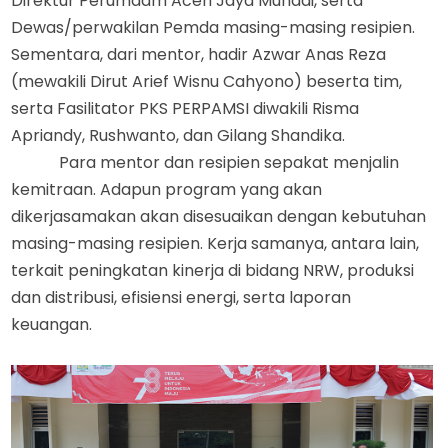
Direktur Perumdam Aceh Jaya Muhadi, serta
Dewas/perwakilan Pemda masing-masing
r
esipien.
Sementara
,
dari
m
entor
,
hadir Azwar Anas Reza
(mewakili Dirut Arief Wisnu Cahyono) beserta tim,
serta
Fasilitator PKS PERPAMSI diwakili Risma
Apriandy, Rushwanto
,
dan Gilang Shandika.
Para
m
entor dan
r
esipien sepakat menjalin
kemitraan. Adapun program yang akan
dikerjasamakan akan disesuaikan dengan kebutuhan
masing-masing
r
esipien. Kerja sama
nya, antara lain,
terkait peningkatan kinerja di bidang NRW, produksi
dan distribusi, efisiensi energi,
serta
laporan
keuangan.