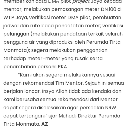
m
emberikan data DMA pilot
project
Jaya kepada
mentor;
m
elakukan pemasangan meter DN.100 di
WTP Jaya, verifikasi meter DMA pilot;
p
embuatan
jadwal dan rute baca pencatatan meter;
v
erifikasi
pelanggan (melakukan pendataan terkait seluruh
pengguna air yang diproduksi oleh Perumda Tirta
Monmata);
s
egera melakukan penggantian
terhadap meter-meter yang rusak;
serta
penambahan personil PKA.
“Kami akan segera melakukan
nya
sesuai
dengan rekomendasi
T
im Mentor. Sejauh ini semua
berjalan lancar. Insya Allah tidak ada kendala dan
kami berusaha semua rekomendasi dari Mentor
dapat segera diselesaikan agar persoalan NRW
cepat tertangani,” ujar Muhadi, Direktur Perumda
Tirta Monmata.
AZ