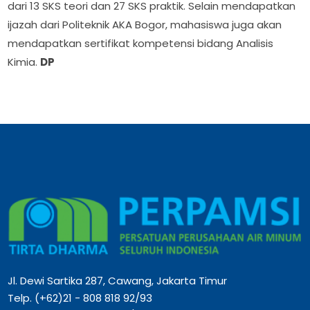
dari 13 SKS teori dan 27 SKS praktik. Selain mendapatkan
ijazah dari Politeknik AKA Bogor, mahasiswa juga akan
mendapatkan sertifikat kompetensi bidang Analisis
Kimia.
DP
Jl. Dewi Sartika 287, Cawang, Jakarta Timur
Telp. (+62)21 - 808 818 92/93