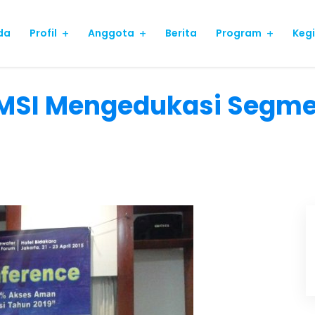
da
Profil
Anggota
Berita
Program
Keg
AMSI Mengedukasi Segme