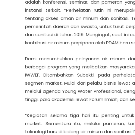
adalah konferensi, seminar, dan pameran yang 
instansi terkait. “Perhelatan rutin ini mer
tentang akses aman air minum dan sanitasi. Te
pemerintah daerah dan swasta, untuk turut ber
dan sanitasi di tahun 2019. Mengingat, saat in
kontribusi air minum perpipaan oleh PDAM baru s
Demi menumbuhkan pelayanan air minum dan s
berbagai program yang melibatkan masyarakat
IWWEF. Ditambahkan Subekti, pada perhelat
segmen market. Mulai dari pelaku bisnis lewa
melalui agenda Young Water Professional, den
tinggi; para akademisi lewat Forum Ilmiah; dan s
“Kegiatan selama tiga hari itu penting unt
market. Sementara itu, melalui pameran, k
teknologi baru di bidang air minum dan sanitasi.