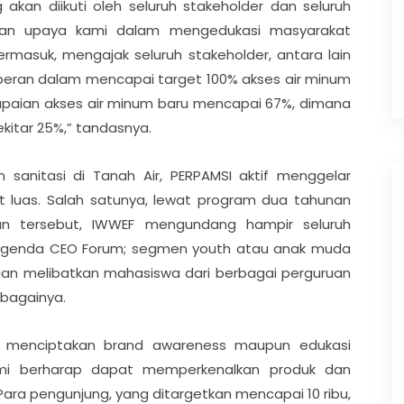
akan diikuti oleh seluruh stakeholder dan seluruh
upakan upaya kami dalam mengedukasi masyarakat
rmasuk, mengajak seluruh stakeholder, antara lain
peran dalam mencapai target 100% akses air minum
i capaian akses air minum baru mencapai 67%, dimana
ekitar 25%,” tandasnya.
anitasi di Tanah Air, PERPAMSI aktif menggelar
 luas. Salah satunya, lewat program dua tahunan
an tersebut, IWWEF mengundang hampir seluruh
t agenda CEO Forum; segmen youth atau anak muda
gan melibatkan mahasiswa dari berbagai perguruan
ebagainya.
uk menciptakan brand awareness maupun edukasi
ami berharap dapat memperkenalkan produk dan
 Para pengunjung, yang ditargetkan mencapai 10 ribu,