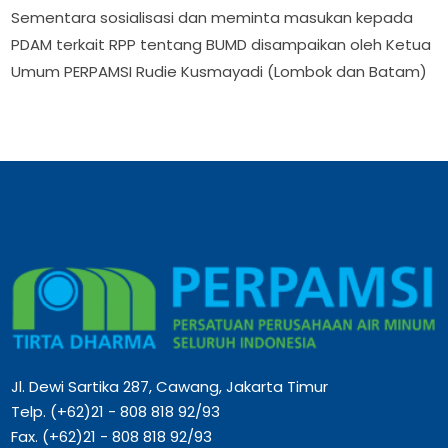
Sementara sosialisasi dan meminta masukan kepada
PDAM terkait RPP tentang BUMD disampaikan oleh Ketua
Umum PERPAMSI Rudie Kusmayadi (Lombok dan Batam)
Jl. Dewi Sartika 287, Cawang, Jakarta Timur
Telp. (+62)21 - 808 818 92/93
Fax. (+62)21 - 808 818 92/93