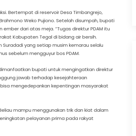
aksi. Bertempat di reservoir Desa Timbangrejo,
 Brahmono Weko Pujiono. Setelah disumpah, bupati
 ember dari atas meja. “Tugas direktur PDAM itu
rakat Kabupaten Tegal di bidang air bersih.
an Suradadi yang setiap musim kemarau selalu
Enthus sebelum mengguyur bos PDAM.
 dimanfaatkan bupati untuk mengingatkan direktur
nggung jawab terhadap kesejahteraan
tur bisa mengedepankan kepentingan masyarakat
o. Beliau mampu menggunakan trik dan kiat dalam
eningkatan pelayanan prima pada rakyat