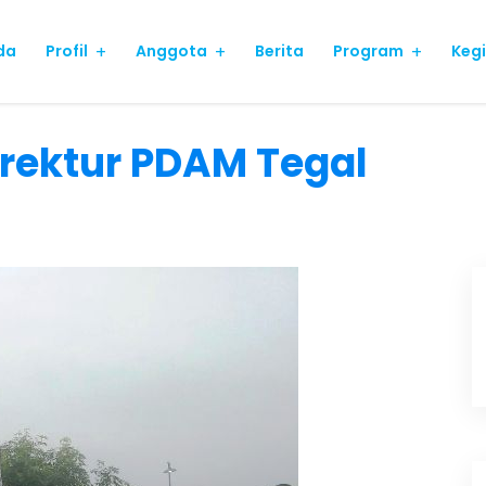
da
Profil
Anggota
Berita
Program
Keg
irektur PDAM Tegal